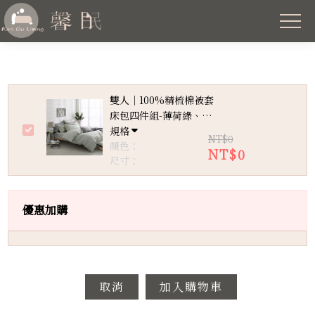
雙人｜100%精梳棉被套
床包四件組-薄荷綠、永
規格
恆灰
NT$0
顏色：
NT$0
尺寸：
優惠加購
取消
加入購物車