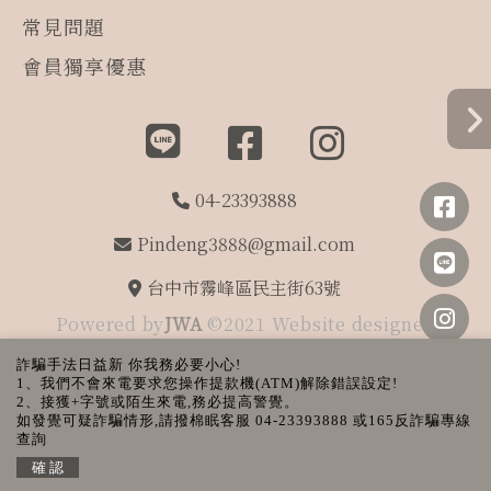
常見問題
會員獨享優惠
04-23393888
Pindeng3888@gmail.com
台中市霧峰區民主街63號
Powered by
JWA
©2021 Website designed
by
THADV
詐騙手法日益新 你我務必要小心!
管理員登錄
1、我們不會來電要求您操作提款機(ATM)解除錯誤設定!
2、接獲+字號或陌生來電,務必提高警覺。
如發覺可疑詐騙情形,請撥棉眠客服 04-23393888 或165反詐騙專線
查詢
確 認