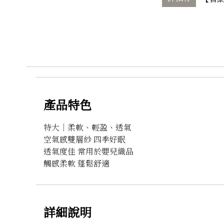
產品特色
特大｜柔軟、輕盈、透氣
空氣感雙層紗 四季好眠
透氣度佳 常用於嬰兒織品
觸感柔軟 蓬鬆舒適
詳細說明