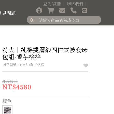
登入/註冊
聯絡我們
常見問題
特大｜純棉雙層紗四件式被套床
包組-香芋格格
商品型號：(特大)香芋格格
NT$6200
NT$4580
顏色