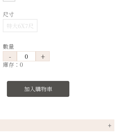
尺寸
特大6X7尺
數量
庫存：0
加入購物車