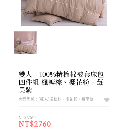
雙人｜100%精梳棉被套床包
四件組-楓糖棕、櫻花粉、莓
果紫
商品型號：(雙人)楓糖棕、櫻花粉、莓果紫
NT$3360
NT$2760