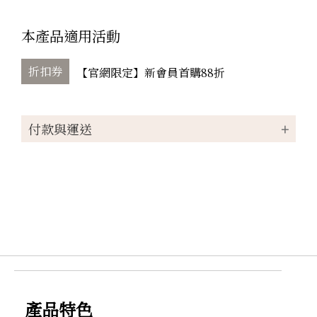
本產品適用活動
折扣券
【官網限定】新會員首購88折
付款與運送
付款方式
轉帳
信用卡
匯款
運送方式
付款後宅配取貨，每筆運費NT$100
滿NT$1000(含以上)免運費
產品特色