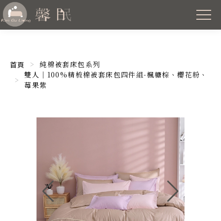
純棉被套床包系列
首頁
雙人｜100%精梳棉被套床包四件組-楓糖棕、櫻花粉、
莓果紫